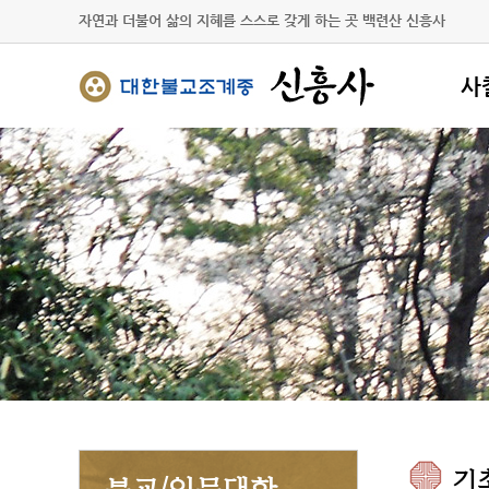
자연과 더불어 삶의 지혜를 스스로 갖게 하는 곳 백련산 신흥사
사
사찰
주지
불사
찾아
참
공지
신도
스님
자유
기
불교/인문대학