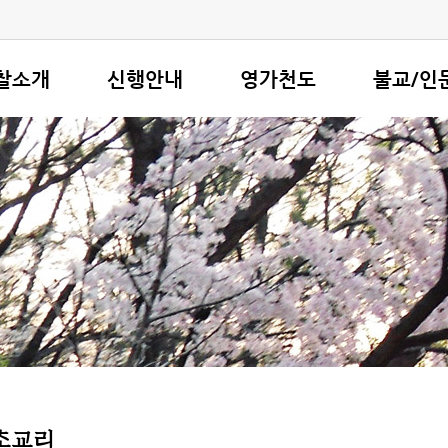
찰소개
신행안내
영가천도
불교/인
소개
기도/법회안내
환생과 원력
현조스님 강
스님 인사말
행사달력
경전 강독
기초교리
안내
이달의 법문
매월 15일 합동천도
경전공부
오시는 길
기도,불사 신청서
비교종교학
여마당
불교용어풀이
불교자료실
사항
회소개
상담실
게시판
초교리