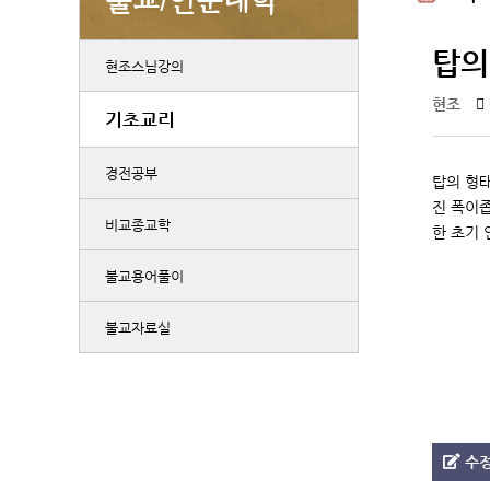
탑의
현조스님강의
현조
기초교리
경전공부
탑의 형태
진 폭이좁
비교종교학
한 초기 
불교용어풀이
불교자료실
수