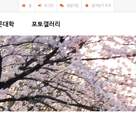
홈
로그인
회원가입
즐겨찾기 추가
문대학
포토갤러리
의
사찰앨범
복지,봉사