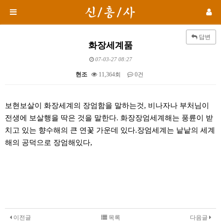
답변
화장세계품
07-03-27 08:27
현조
11,364회
0건
본문
보현보살이 화장세계의 장엄함을 말하는것, 비나자나 부처님이
전생에 보살행을 딱은 것을 말한다. 화장장엄세계해는 풍륜이 받
치고 있는 향수해의 큰 연꽃 가운데 있다.장엄세계는 낱낱의 세계
해의 공덕으로 장엄해있다,
이전글
목록
다음글