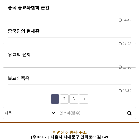
중국 종교와철학 근간
04-12
중국인의 현세관
04-02
유교의 윤회
03-26
불교의죽음
03-12
1
2
3
백련산 신흥사 주소
[우 03651] 서울시 서대문구 연희로39길 149