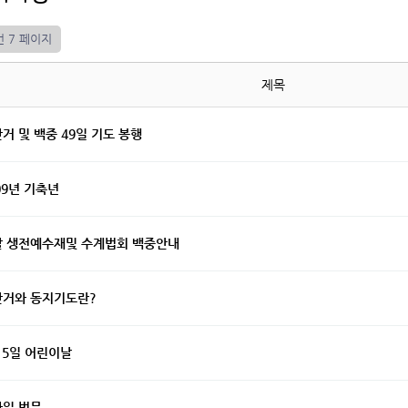
건
7 페이지
제목
거 및 백중 49일 기도 봉행
09년 기축년
달 생전예수재및 수계법회 백중안내
안거와 동지기도란?
 5일 어린이날
일 법문