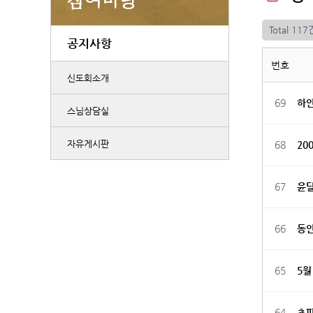
Total 117
공지사항
번호
신도회소개
69
하안
스님상담실
자유게시판
68
20
67
윤
66
동
65
5월
64
초파