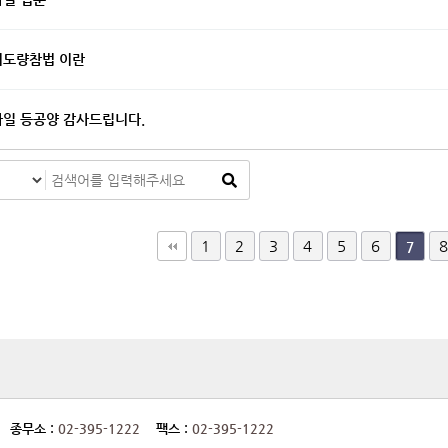
비도량참법 이란
일 등공양 감사드립니다.
다음
맨끝
1
2
3
4
5
6
8
7
종무소 :
02-395-1222
팩스 :
02-395-1222