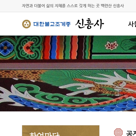
자연과 더불어 삶의 지혜를 스스로 갖게 하는 곳 백련산 신흥사
사
사찰
주지
불사
찾아
참
공지
신도
스님
자유
공
참여마당