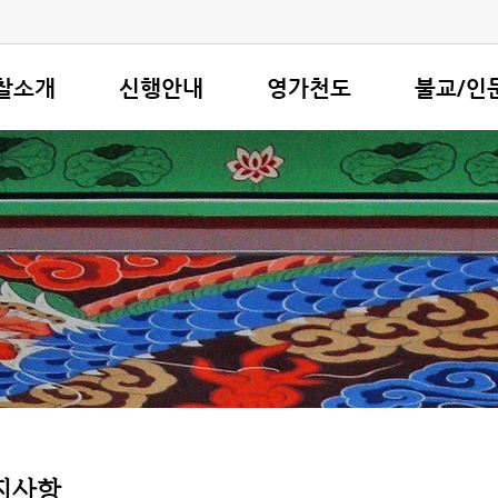
찰소개
신행안내
영가천도
불교/인
소개
기도/법회안내
환생과 원력
현조스님 강
스님 인사말
행사달력
경전 강독
기초교리
안내
이달의 법문
매월 15일 합동천도
경전공부
오시는 길
기도,불사 신청서
비교종교학
여마당
불교용어풀이
불교자료실
사항
회소개
상담실
게시판
지사항