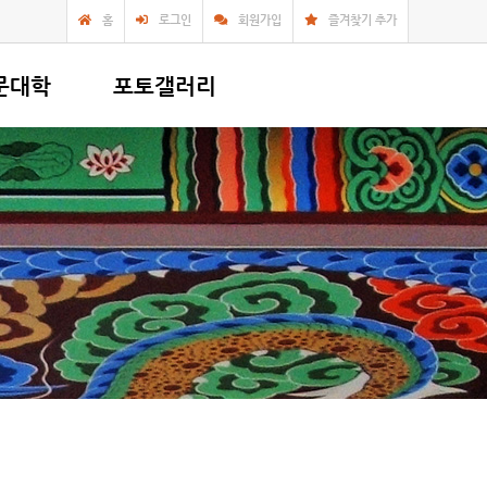
홈
로그인
회원가입
즐겨찾기 추가
문대학
포토갤러리
의
사찰앨범
복지,봉사