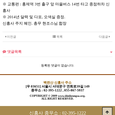
※ 교통편 : 홍제역 3번 출구 앞 마을버스 14번 타고 종점하차 신
흥사
※ 2014년 달력 및 다포, 오색실 증정.
신흥사 주지 혜인. 총무 현조스님 합장
이전글
목록
다음글
댓글목록
등록된 댓글이 없습니다.
백련산 신흥사 주소
[우 03651] 서울시 서대문구 연희로39길 149
종무소 :
02-395-1222 , 055-867-5937
COPYRIGHT © 2009 www.shinheungsa.org.
ALL RIGHT RESERVED.
신흥사 종무소 :
02-395-1222