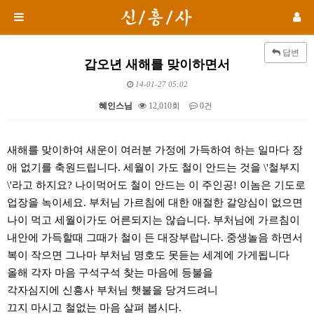
답변
갑오년 새해를 맞이하면서
14-01-27 05:02
혜인스님
12,010회
0건
본문
새해를 맞이하여 새운이 여러분 가정에 가득하여 하는 일마다 장
애 없기를 축원드립니다. 세월이 가도 철이 안드는 것을 \'철부지
\'라고 하지요? 나이먹어도 철이 안드는 이 주인공! 이놈은 기도로
업장을 녹이세요. 부처님 가르침에 대한 애절한 갈앙심이 없으면
나이 먹고 세월이가도 어른되지는 않습니다. 부처님에 가르침이
내안에 가득할때 그때가 철이 든 대장부랍니다. 중생놀음 하면서
복이 작으면 그나마 부처님 명호도 못듣는 세계에 가게됩니다
올해 각자 마음 구석구석 찾는 마음에 등불을
각자심지에 신흥사 부처님 햇불을 당겨드려니
끄지 마시고 철없는 마음 살펴 봅시다.