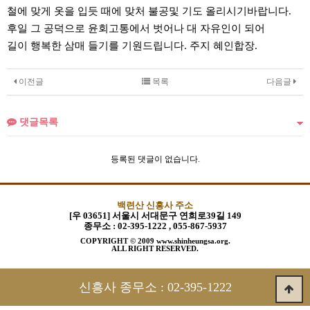
철에 맞게 옷을 입듯 때에 맞처 불공및 기도 올리시기바랍니다.
후일 그 공덕으로 윤회고통에서 벗어나 대 자유인이 되어
길이 행복한 삼매 들기를 기원드립니다. 주지 혜인합장.
이전글
목록
다음글
댓글목록
등록된 댓글이 없습니다.
백련산 신흥사 주소
[우 03651] 서울시 서대문구 연희로39길 149
종무소 :
02-395-1222 , 055-867-5937
COPYRIGHT © 2009 www.shinheungsa.org.
ALL RIGHT RESERVED.
신흥사 종무소 :
02-395-1222